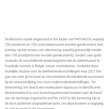
De klinische studie uitgevoerd in het kader van PATHACOV, waarbij
750 patiënten en 750 controlepersonen worden gerekruteerd (een
primeur op het niveau van rekrutering, waarbij gewoonlijk minder
dan 100 proefpersonen worden gerekruteerd), vordert zeer goed
ondanks de verschillende epidemiegolven die de ziekenhuizen in
Frankrijk, evenals in België, zwaar overbelasten. Ondanks deze
moeilijke situatie voor de deelnemende instellingen was 2021 het
jaar van zeer grote inzet en verscheidene doorbrekende successen
bij de verwezenlijking van onze onderzoeksdoelstellingen. Ter
herinnering, het doel is een moleculaire signatuur te identificeren
die kenmerkend is voor bronchopulmonaire kankers aan de hand
van de vluchtige organische stoffen (VOC’s) die aanwezig zijn in
de door patiënten uitgeademde lucht, om deze kankers vroegtijdig
en niet-invasief te diagnosticeren.