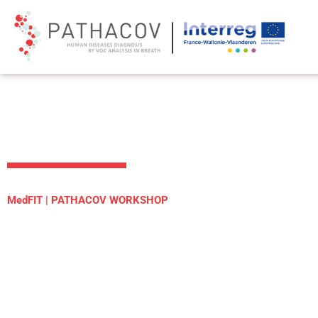
Ga
naar
de
inhoud
MedFIT | PATHACOV WORKSHOP